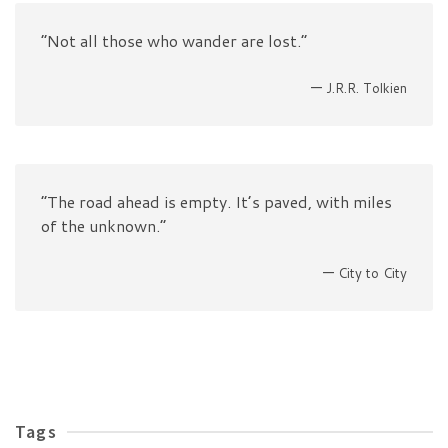
“Not all those who wander are lost.”
—
J.R.R. Tolkien
“The road ahead is empty. It’s paved, with miles
of the unknown.”
—
City to City
Tags