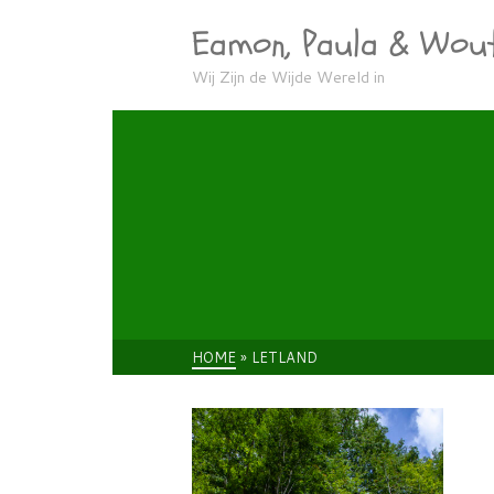
Eamon, Paula & Wou
Wij Zijn de Wijde Wereld in
HOME
»
LETLAND
E