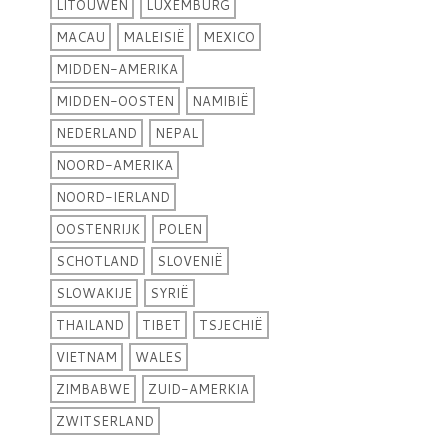
LITOUWEN
LUXEMBURG
MACAU
MALEISIË
MEXICO
MIDDEN-AMERIKA
MIDDEN-OOSTEN
NAMIBIË
NEDERLAND
NEPAL
NOORD-AMERIKA
NOORD-IERLAND
OOSTENRIJK
POLEN
SCHOTLAND
SLOVENIË
SLOWAKIJE
SYRIË
THAILAND
TIBET
TSJECHIË
VIETNAM
WALES
ZIMBABWE
ZUID-AMERKIA
ZWITSERLAND