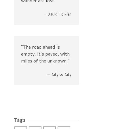
wander are lost.”
—
J.R.R. Tolkien
“The road ahead is
empty. It’s paved, with
miles of the unknown.”
—
City to City
Tags