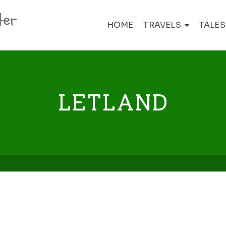
ter
HOME
TRAVELS
TALES
LETLAND
stland, Letland en