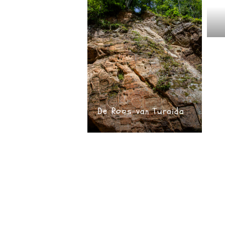
L
De Roos van Turaida